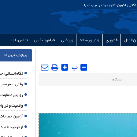
تن و تکوین نظم جدید در غرب آسیا
ن الملل
فناوری
هنر و رسانه
ورزشی
فیلم و عکس
تماس با ما
پربازدیدترین ها
تهران
نگاه انسانی؛ جه
شریک‌کلیدی
دیدگاه: ۰
ما در
وقتی سفره مرد
منطقه
روایتی متفاوت از ۱۵۰ شبانه روز ایستادگی مردم مب
است
واقعیت و فراواقعی
آزمون خطرناک 
از تهدید تا تردید؛ 