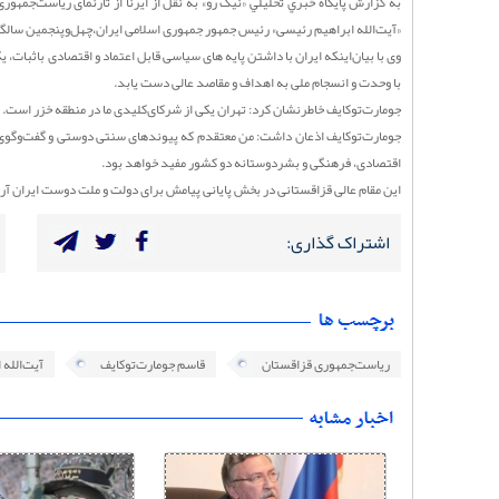
به گزارش پايگاه خبري تحليلي «نيک رو» به نقل از ایرنا از تارنمای ریاست‌جمهو
«آیت‌الله ابراهیم رئیسی» رئیس جمهور جمهوری اسلامی ایران،چهل‌وپنجمین سالگر
وی با بیان‌اینکه ایران با داشتن پایه های سیاسی قابل اعتماد و اقتصادی باثبات، 
با وحدت و انسجام ملی به اهداف و مقاصد عالی دست یابد.
جومارت‌توکایف خاطرنشان کرد: تهران یکی از شرکای‌کلیدی ما در منطقه خزر است.
جومارت‌توکایف اذعان داشت: من معتقدم که پیوندهای سنتی دوستی و گفت‌وگوی س
اقتصادی، فرهنگی و بشردوستانه دو کشور مفید خواهد بود.
این مقام عالی قزاقستانی در بخش پایانی پیامش برای دولت و ملت دوست ایران آر
اشتراک گذاری:
ریاست‌جمهوری قزاقستان
قاسم جومارت‌توکایف
آیت‌الله