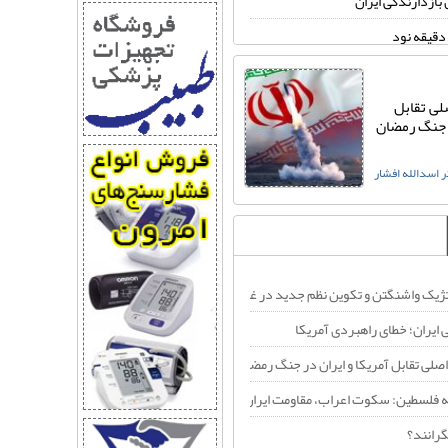
 بازدارندگی ایران
دقیقه نود
گرانند؟
لی تقابل
صلی تقابل آمریکا و ایران در جنگ رمضان
سراب فروپاشی ایران؛ خطای
ر جنگ رمضان
راهبردی آمریکا
ایران؛ خطای راهبردی آمریکا
 اسدالله افشار
دکتر اسدالله افشار
 پایین‌ترین رکورد محبوبیت خود رسید
ییر حکومت ایران بود؛ شکست خورد
ی‌ماند و هرگز شکست نمی‌خورد!
جنگ ترامپ با ایران به سمت «شکست راهبردی» پیش می‌رود
یک واشنگتن و تکوین نظم جدید در غرب آسیا
 مستقیم وارد درگیری‌های کنونی با ایران نشده؟
ایران؛ خطای راهبردی آمریکا
شعبی، جنگ فرسایشی با ایران را به یک جنگ منطقه‌ای تبدیل می‌کند؟
اصلی تقابل آمریکا و ایران در جنگ رمضان
فلسطین: سکوت اعراب، مقاومت ایران، بیداری جهان
 جنگ تن به این خودکشی راهبردی می‌دهد؟
گرانند؟