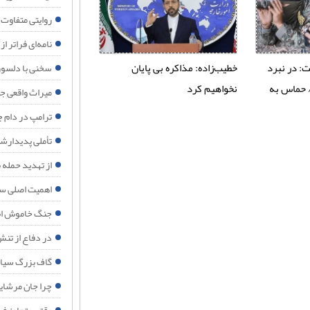
روایتی متفاوت از ۱۵۰ شبانه روز ایستادگی مردم مب
نامه‌ای فراتر از
: در نبرد
خطیب‌زاده: مذاکره بی‌ پایان
سخنی با دلسوز
 حماس به
نخواهیم کرد
میراث واقعی جنگ ۴۰ روزه برای اقت
ترامپ در دام ج
تأملی پدیدارش
از تهدید حمله 
اهمیت اصلی سف
جنگ خاموش ان
در دفاع از تنش‌
گاف بزرگ سیاس
چرا جان مرشایمر پذیرش تفاهم‌نامه ۱۷ ژو