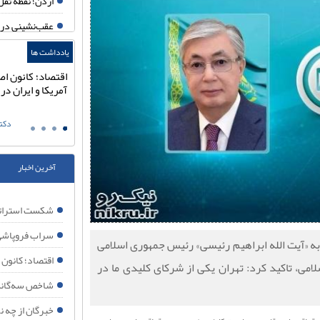
اردن؛ نقطه ثقل
عقب‌نشینی در 
خبرگان از چه ن
یادداشت ها
شاخص سه‌گانه فلسطین:
اقتصاد؛ کانون اص
اقتصاد؛ کانون ا
سکوت اعراب، مقاومت ایران،
آمریکا و ایران د
سراب فروپاشی 
بیداری جهان
علی اصغر شهدی
دکتر
ترامپ دوباره به
هدف آمریکا تغ
آخرین اخبار
ایران تا ابد م
تحلیل نیویورک تایمز: 
شکست استراتژ
چرا اسرائیل به شکل
سراب فروپاشی 
ه «آیت الله ابراهیم رئیسی» رئیس جمهوری اسلامی
آیا حمله آمریکا به حشد ال
اقتصاد؛ کانون 
امی، تاکید کرد: تهران یکی از شرکای کلیدی ما در
جام جهانی ۲۰۲۶؛ آینه افول نظم آمریکایی
شاخص سه‌گانه 
چرا ایران در اوج
خبرگان از چه ن