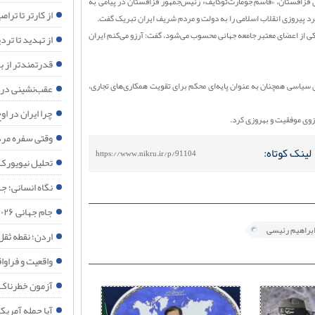
ری قزاقستان، «قاسم جومارت‌توکایف» رئیس‌جمهور قزاقستان در پیامی به
قدرتمندتر از ب
از کارتر تا تر
د پیروزی انقلاب اسلامی را به دولت و مردم شریف ایران تبریک گفت.
یکی از اعضای معتبر جامعه جهانی محسوب می‌شود، گفت: آرزو می‌کنم ایران
از تهدید تا ترد
قدرتمندتر از ب
یاسی همچنان به عنوان پایه‌ای محکم برای تقویت همکاری‌های تجاری،
عقب‌نشینی در 
چرا ایران در 
زوی موفقیت و بهروزی کرد.
وقتی سفره مرد
لینک کوتاه:
https://www.nikru.ir/p/91104
تحلیل نیویورک
نگاه انسانی؛ جه
جام جهانی ۲۰۲۶؛ آینه افول نظم آمریکایی
 ابراهیم رئیسی
اردن؛ نقطه ثقل
واقعیت و فراواقعی
آزمون خطرناک 
آیا حمله آمریک