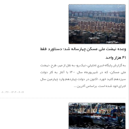
 نهضت ملی مسکن چهارساله شد؛ دستاورد فقط
ارش پايگاه خبري تحليلي «نيک رو» به نقل از مهر، طرح «نهضت
ملی مسکن» که در شهریورماه سال ۱۴۰۰ با آغاز به کار دولت
هم کلید خورد، اکنون در دولت چهاردهم وارد چهارمین سال
 خود شده است. براساس آخرین ...
۱۴۰۴-۰۶-۱۶ - ۴۶ : ۰۸