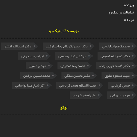
ها
ات در نیک رو
ما
نویسندگان نیک رو
مدكاظم انبارلويي
دکتر حسن کربلایی حاجی‌اوغلی
دکتر اسدالله افشار
تر نصرالله شفیعی
مرتضی نجفی قدسی
ابراهیم صدوقی
تر قاسم حبیب زاده
احمد رضا هدایتی
مهدی عامری
ّد مسعود علوی
دکتر محسن سلگی
محمدحسین ترکمن
ن کربلایی
حجت الاسلام محمد کرباسی
آذر شیخ علیا لواسانی
دی سهرابی
علی اصغر شهدی
لوگو