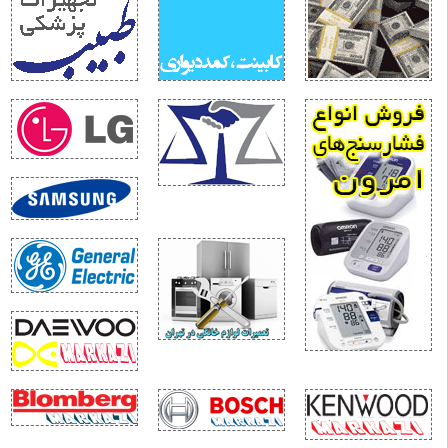
حلیل نیویورک تایمز: جنگ ترامپ با ایران به سمت «شکست راهبردی» پیش می‌رود
گاه انسانی؛ جهانی، تمدنی به اربعین
م جهانی ۲۰۲۶؛ آینه افول نظم آمریکایی
ردن؛ نقطه ثقل بازدارندگی ایران
اقعیت و فراواقعیت جنگ ۱۲روزه
زمون خطرناک زلنسکی در خزر
یا حمله آمریکا به حشد الشعبی، جنگ فرسایشی با ایران را به یک جنگ منطقه‌ای تبدیل می
ایتی متفاوت از ۱۵۰ شبانه روز ایستادگی مردم مبعوث شده
امه‌ای فراتر از یک پیام
خنی با دلسوزان نظام
یراث واقعی جنگ ۴۰ روزه برای اقتصاد جهان
رامپ در دام جنگ ایران
أملی پدیدارشناسانه درباره فروپاشی حرمت، تربیت و نسبت نسل‌ها در عصر فردگرایی