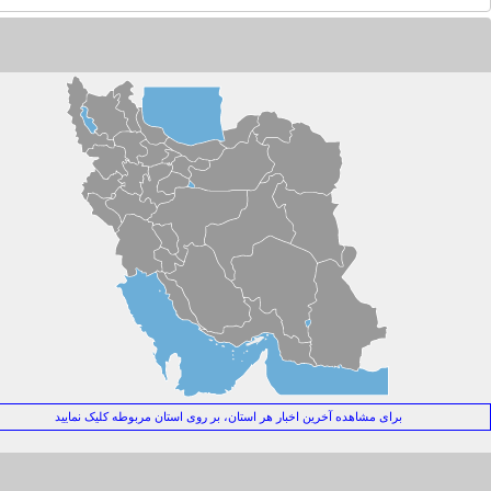
ز تهدید حمله بزرگ تا ترس از فرسایش پدافند؛ بازدارندگی جدید ایران در برابر آمریکا
همیت اصلی سفر نخست‌وزیر عراق به تهران
نگ خاموش انرژی
ر دفاع از تنش‌زدایی با ایران
اف بزرگ سیاسی در میانه آتش!
ا جان مرشایمر پذیرش تفاهم‌نامه ۱۷ ژوئن توسط ایران را یک «خطای محاسباتی راهبردی» می‌داند؟+فیلم
قتی متجاوز فراموش می‌شود!
رای جنوبِ همیشه قهرمان
شدار عطوان: چرا باید به حرکت جدید میانجی ها مشکوک باشیم؟
 جهانی ۲۰۲۶؛ وقتی غزه جغرافیای اخلاقی فوتبال را تغییر داد
رامپ و سقوط اخلاق سیاسی آمریکا
برای مشاهده آخرین اخبار هر استان، بر روی استان مربوطه کلیک نمایید
رط عبور از بحران‌ها