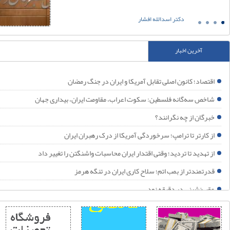
برگان از چه نگرانند؟
دکتر اسدالله افشار
قتصاد؛ کانون اصلی تقابل آمریکا و ایران در جنگ رمضان
خنی با دلسوزان نظام
آخرین اخبار
رامپ دوباره به پایین‌ترین رکورد محبوبیت خود رسید
دف آمریکا تغییر حکومت ایران بود؛ شکست خورد
قتصاد؛ کانون اصلی تقابل آمریکا و ایران در جنگ رمضان
یران تا ابد می‌ماند و هرگز شکست نمی‌خورد!
اخص سه‌گانه فلسطین: سکوت اعراب، مقاومت ایران، بیداری جهان
را اسرائیل به شکل مستقیم وارد درگیری‌های کنونی با ایران نشده؟
برگان از چه نگرانند؟
یا حمله آمریکا به حشد الشعبی، جنگ فرسایشی با ایران را به یک جنگ منطقه‌ای تبدیل می‌کند؟
ز کارتر تا ترامپ؛ سرخوردگی آمریکا از درک رهبران ایران
حلیل نیویورک تایمز: جنگ ترامپ با ایران به سمت «شکست راهبردی» پیش می‌رود
ز تهدید تا تردید؛ وقتی اقتدار ایران محاسبات واشنگتن را تغییر داد
م جهانی ۲۰۲۶؛ آینه افول نظم آمریکایی
درتمندتر از بمب اتم؛ سلاح کاری ایران در تنگه هرمز
قب‌نشینی در دقیقه نود
را ایران در اوج جنگ تن به این خودکشی راهبردی می‌دهد؟
قتی سفره مردم خط قرمز نیست!