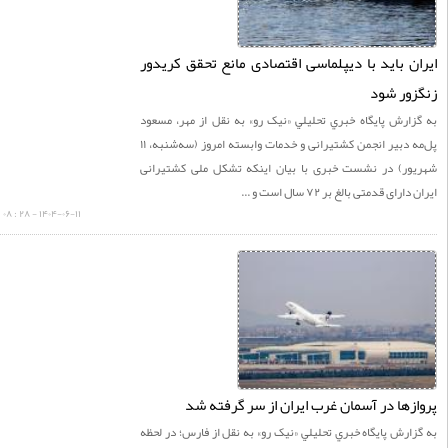
ن باید با دیپلماسی اقتصادی مانع تحقق کریدور
ور شود
ارش پايگاه خبري تحليلي «نيک رو» به نقل از مهر، مسعود
پل‌مه دبیر انجمن کشتیرانی و خدمات وابسته امروز (سه‌شنبه، ۱۱
ور) در نشست خبری با بیان اینکه تشکل ملی کشتیرانی
رای قدمتی بالغ بر ۷۲ سال است و ...
۱۴۰۴-۰۶-۱۱ - ۲۸ : ۰۸
زها در آسمان غرب ایران از سر گرفته شد
ارش پايگاه خبري تحليلي «نيک رو» به نقل از فارس؛ در لحظه