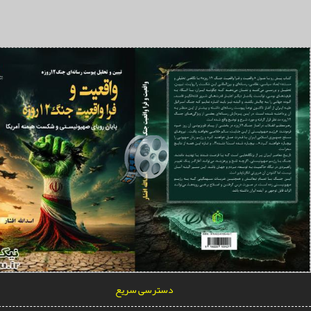
رمول ترامپ برای جنگ‌های بی‌پایان
 جهانی ۲۰۲۶؛ وقتی فینال فوتبال به همه‌پرسی جهانی درباره فلسطین تبدیل می شود
رامپ؛ سیاستمدار بحران یا بحرانِ سیاست؟
نوب؛ دژ استوار ایران
روفسور رابرت پیپ واکنش نشان می‌دهد: دگرگونی بنیادین در معماری قدرت خاورمیانه
رامپ و راهبرد آشوب
نگ سوم؛ جنگ اراده‌ها و نبرد برای تغییر موازنه قدرت
را خوان جهانی برای مطالبه اجرای عدالت
دسترسی سریع