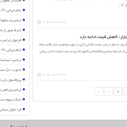
هشدار عطوان: 
جام جهانی ۲۰۲۶؛ وقتی غزه جغرافیای اخلاقی فوتبال را تغییر داد
ترامپ و سقوط 
۱۴۰۲-۰۳-۲۷ - ۴۸ : ۰۶
شرط عبور از بح
ازار/ کاهش قیمت ادامه دارد
فرمول ترامپ بر
 رو» به نقل از مهر، محمد کشتی آرای در مورد وضعیت بازار طلا و سکه
جام جهانی ۲۰۲۶؛ وقتی فینال فوتبال به همه‌پرسی جهانی درباره فلسطین تبدیل می شود
شی از شرایط سیاسی و اقتصادی کشور که رو به سمت مثبت شدن پیش
ترامپ؛ سیاستم
جنوب؛ دژ استوا
۱۴۰۲-۰۳-۲۱ - ۵۲ : ۱۴
پروفسور رابرت
ترامپ و راهبر
...
»
5
جنگ سوم؛ جنگ ا
فرا خوان جهانی