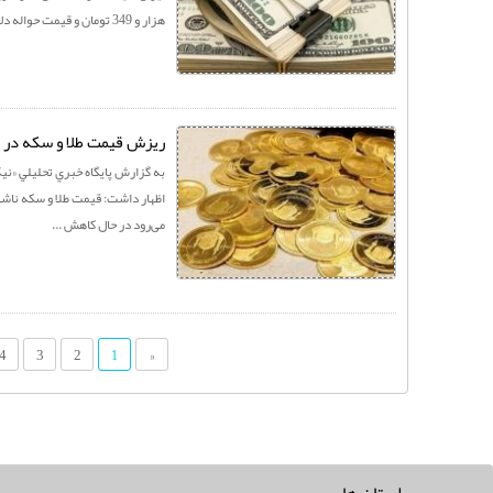
هزار و 349 تومان و قیمت حواله دلار 37 ...
ریزش قیمت طلا و سکه در ب
به گزارش پايگاه خبري تحليلي «نيک
اظهار داشت: قیمت طلا و سکه نا
می‌رود در حال کاهش ...
4
3
2
«
1