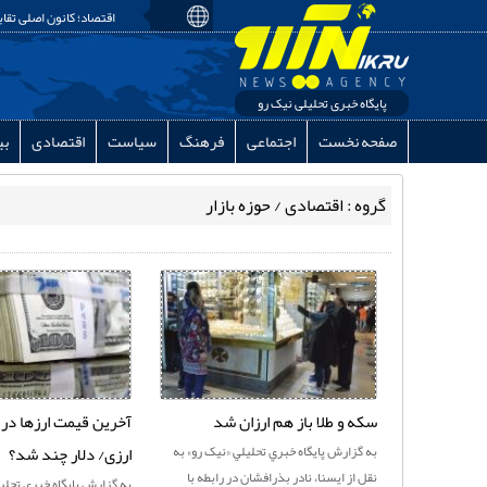
اقتصاد؛ کانون اصلی تقاب
پایگاه خبری تحلیلی نیک رو
صفحه نخست
اجتماعی
فرهنگ
سیاست
اقتصادی
بی
گروه : اقتصادی / حوزه بازار
سکه و طلا باز هم ارزان شد
آخرین قیمت ارزها در 
به گزارش پايگاه خبري تحليلي «نيک رو» به
ارزی/ دلار چند شد؟
نقل از ایسنا، نادر بذرافشان در رابطه با
به گزارش پايگاه خبري تحليل