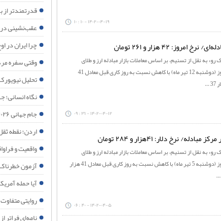
قدرتمندتر از ب
قدرتمندتر از ب
۱۴۰۲-۰۴-۱۹ - ۱۰ : ۱۰
عقب‌نشینی در 
چرا ایران در 
روز: ۴۲ هزار و ۲۶۱ تومان
رو» به نقل از تسنیم، بر اساس معاملات بازار مبادله ارز و طلای
وقتی سفره مرد
ایران، قیمت هر اسکناس دلار امروز (دوشنبه 12 تیر ماه) با کاهش نسبت به روز کاری قبل معادل 41
تحلیل نیویورک
نگاه انسانی؛ جه
جام جهانی ۲۰۲۶؛ آینه افول نظم آمریکایی
۱۴۰۲-۰۴-۱۲ - ۳۱ : ۰۹
اردن؛ نقطه ثقل
‌/ نرخ دلار: ۴۱هزار و ۲۸۴ تومان
واقعیت و فراواقعی
رو» به نقل از تسنیم، بر اساس معاملات بازار مبادله ارز و طلای
ایران، قیمت هر اسکناس دلار امروز (دوشنبه 5 تیر ماه) با کاهش نسبت به روز کاری قبل معادل 41 هزار
آزمون خطرناک 
آیا حمله آمریک
روایتی متفاوت از ۱۵۰ شبانه روز ایستادگی مردم مب
۱۴۰۲-۰۴-۵ - ۴۰ : ۰۶
نامه‌ای فراتر از