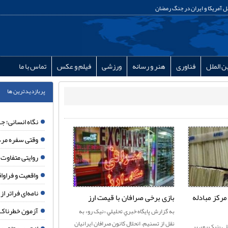
ل آمریکا و ایران در جنگ رمضان
ن الملل
فناوری
هنر و رسانه
ورزشی
فیلم و عکس
تماس با ما
پربازدیدترین ها
نگاه انسانی؛ جه
وقتی سفره مرد
روایتی متفاوت از ۱۵۰ شبانه روز ایستادگی مردم مب
واقعیت و فراواقعی
نامه‌ای فراتر از
مرکز مبادله
بازی برخی صرافان با قیمت ارز
آزمون خطرناک 
به گزارش پايگاه خبري تحليلي «نيک رو» به
نقل از تسنیم، انحلال کانون صرافان ایرانیان
ي «نيک رو»، بر