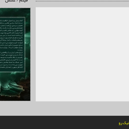
فیلم / عکس
یک رو