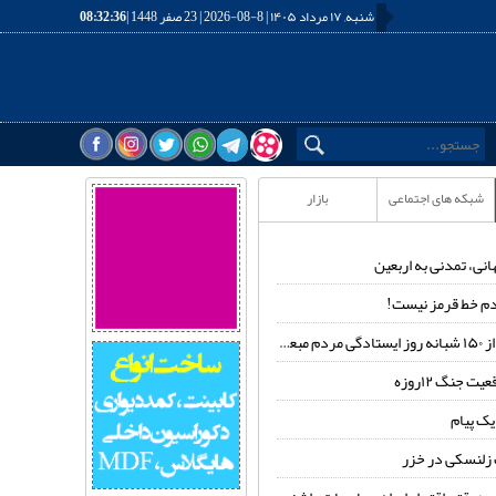
شنبه, ۱۷ مرداد ۱۴۰۵ | 8-08-2026 | 23 صفر 1448 |
08:32:37
شبکه های اجتماعی
بازار
انی، تمدنی به اربعین
م خط قرمز نیست!
عوث شده
ت جنگ ۱۲روزه
 یک پیام
زلنسکی در خزر