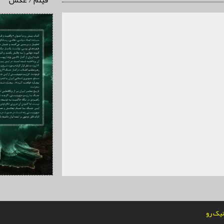
فیلم / عکس
یک رو