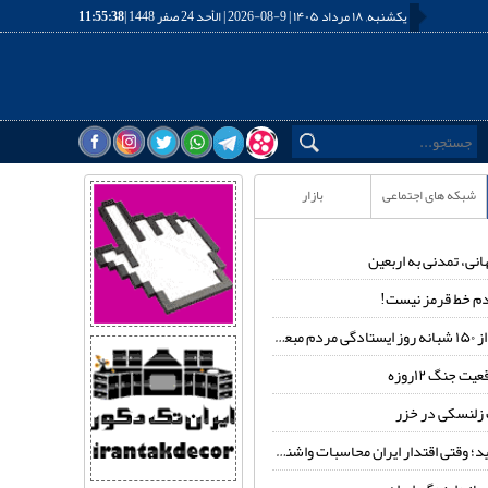
یکشنبه, ۱۸ مرداد ۱۴۰۵ | 9-08-2026 | الأحد 24 صفر 1448 |
11:55:39
شبکه های اجتماعی
بازار
انی، تمدنی به اربعین
م خط قرمز نیست!
عوث شده
ت جنگ ۱۲روزه
زلنسکی در خزر
وقتی اقتدار ایران محاسبات واشنگتن را تغییر داد