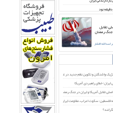
 بازدارندگی ایران
دقیقه نود
گرانند؟
لی تقابل
صلی تقابل آمریکا و ایران در جنگ رمضان
سراب فروپاشی ایران؛ خطای
ر جنگ رمضان
راهبردی آمریکا
ایران؛ خطای راهبردی آمریکا
 اسدالله افشار
دکتر اسدالله افشار
 پایین‌ترین رکورد محبوبیت خود رسید
ییر حکومت ایران بود؛ شکست خورد
ی‌ماند و هرگز شکست نمی‌خورد!
جنگ ترامپ با ایران به سمت «شکست راهبردی» پیش می‌رود
یک واشنگتن و تکوین نظم جدید در غرب آسیا
 مستقیم وارد درگیری‌های کنونی با ایران نشده؟
ایران؛ خطای راهبردی آمریکا
شعبی، جنگ فرسایشی با ایران را به یک جنگ منطقه‌ای تبدیل می‌کند؟
اصلی تقابل آمریکا و ایران در جنگ رمضان
فلسطین: سکوت اعراب، مقاومت ایران، بیداری جهان
 جنگ تن به این خودکشی راهبردی می‌دهد؟
گرانند؟