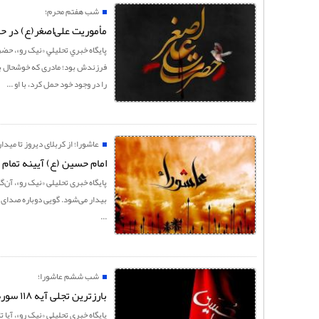
شب هفتم محرم؛
مأموریت علی‌اصغر(ع) در حقانیت عا
پايگاه خبري تحليلي «نيک رو»، ح
فرزندش بود؛ مادری که خوشحال بود
را در وجود خود حمل کرد، با او ...
عاشورا؛ از کربلای دیروز تا میدا
امام حسین (ع) آیینه تمام 
پايگاه خبری تحليلی «نيک رو»، آن‌گا
بیدار می‌شود. گویی دوباره صدای گا
...
شب ششم عاشورا؛
بارزترین تجلی آیه ۱۱۸ سوره هود؛ از اختلاف انسان‌ها تا تمایز حق از باطل