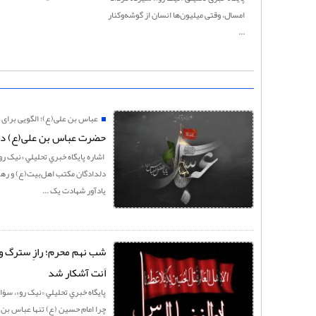
امسال، وقتی میلیون‌ها انسان از گوشه‌وکنار
...
عباس بن علی(ع)؛ الگویی برای 
حضرت عباس بن علی(ع) در
اشاره پايگاه خبري تحليلي «نيک ر
دلدادگان مکتب اهل‌بیت(ع) و رهروا
یادآور شهادت یک ...
شب نهم محرم؛ رازِ سترگ و
اَنت آشکار شد
پايگاه خبري تحليلي «نيک رو»، سؤ
چرا امام حسین (ع) تنها عباس بن 