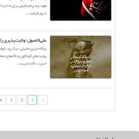
هود، چه پیام دقیقی برای ما دارد؟ 
تا روز قیامت ...
علی‌الاصول؛ ولایت‌پذیری را
پايگاه خبري تحليلي «نيک رو»، کوف
روایت‌های گوناگون و نگاه‌های متفا
حسرت، گاه با غربت ...
4
3
2
«
1