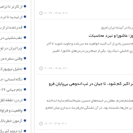
قدرتمندتر از ب
از کارتر تا تر
۱۴۰۵-۰۴-۲ - ۳۲ : ۲۰
از تهدید تا ترد
قدرتمندتر از ب
بلا در آیینه ایران امروز
وز؛ عاشورا و نبردِ محاسبات
عقب‌نشینی در 
ام حسین یادی از آب کنید خواهید مه سربلند و جاوید شوید تا آخر
چرا ایران در 
ري تحليلي «نيک رو»، یکی از مهم‌ترین درس‌های عاشورا، تغییر
وقتی سفره مرد
تحلیل نیویورک
۱۴۰۵-۰۴-۱ - ۳۸ : ۲۰
نگاه انسانی؛ جه
اکبر کم شود، تا جهان در تبِ اندوهی بی‌پایان فرو
جام جهانی ۲۰۲۶؛ آینه افول نظم آمریکایی
اردن؛ نقطه ثقل
ز هشتم محرم، عطش بر خیمه‌های حسین علیه‌السلام سایه انداخته
 بر جان‌ها نشسته بود. در آن تشنگی جان‌فرسا، دیداری میان امام و
واقعیت و فراواقعی
آزمون خطرناک 
۱۴۰۵-۰۴-۱ - ۱۲ : ۱۸
آیا حمله آمریک