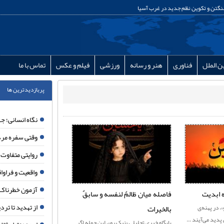
تن و تکوین نظم جدید در غرب آسیا
ن الملل
فناوری
هنر و رسانه
ورزشی
فیلم و عکس
تماس با ما
پربازدیدترین ها
نگاه انسانی؛ جه
وقتی سفره مرد
روایتی متفاوت از ۱۵۰ شبانه روز ایستادگی مردم مب
واقعیت و فراواقعی
آزمون خطرناک 
ه ابدیت
فاصله میان ظالمٌ لنفسه و سابقٌ
از تهدید تا تردید؛ 
، در پهنه‌ی
بالخیرات
 پدید می‌آیند ...
پايگاه خبري تحليلي «نيک رو»، این جمله اگر