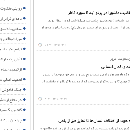
روایتی متفاوت از ۱۵۰ شبانه روز ایستادگی مردم مب
شورا در پرتو آیه ۱۱ سوره فاطر
نامه‌ای فراتر از
ضرت رباب(س) روزهایی را پشت سر می‌گذاشت که در انتظار تولد
 قرار است فرزندی برای حسین بن علی(ع) به دنیا بیاورد. ماه‌ها او
سخنی با دلسوز
میراث واقعی جنگ ۴۰ روزه برای اقت
۱۴۰۵-۰۴-۱ - ۲۷ : ۰۵
ترامپ در دام ج
تأملی پدیدارش
ن مقاومت امروز
نمای کمال انسانی
از تهدید حمله 
ه که ماه محرم از راه می‌رسد، تاریخ تنها ورق نمی‌خورد؛ وجدان انسان
اهمیت اصلی سف
م‌های کاروانی به گوش می‌رسد که از مدینه تا کربلا، راه حقیقت را با
جنگ خاموش ان
در دفاع از تنش‌
۱۴۰۵-۰۳-۳۱ - ۳۰ : ۱۶
گاف بزرگ سیاس
چرا جان مرشایمر پذیرش تفاهم‌نامه ۱۷ ژو
پايگاه خبري تحليلي «نيک رو»، آیا تاکنون به این اندیشیده‌اید که خداوند عزیز در قرآن، در آیه ۱۱۸ سوره