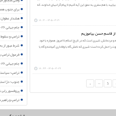
وقتی متجاوز ف
بیایید با هم سفری به عمق این آیه کنیم تا پیام گرانبهای خداوند، که
برای جنوبِ هم
هشدار عطوان: 
۱۴۰۵-۰۳-۳۰ - ۳۰ : ۱۸
جام جهانی ۲۰۲۶؛ وقتی غزه جغرافیای اخلاقی فوتبال را تغییر داد
 از قاسمِ حسن بیاموزیم
ترامپ و سقوط 
ه و مردمانش، شهری است که در تاریخ اسلام تا امروز، همواره با خود
شرط عبور از بح
وت را حمل کرده است؛ شهری که نامش گاه با وفاداری آمیخته و گاه با
فرمول ترامپ بر
جام جهانی ۲۰۲۶؛ وقتی فینال فوتبال به همه‌پرسی جهانی درباره فلسطین تبدیل می شود
۱۴۰۵-۰۳-۲۹ - ۴۴ : ۱۸
ترامپ؛ سیاستم
جنوب؛ دژ استوا
...
»
5
پروفسور رابرت
ترامپ و راهبر