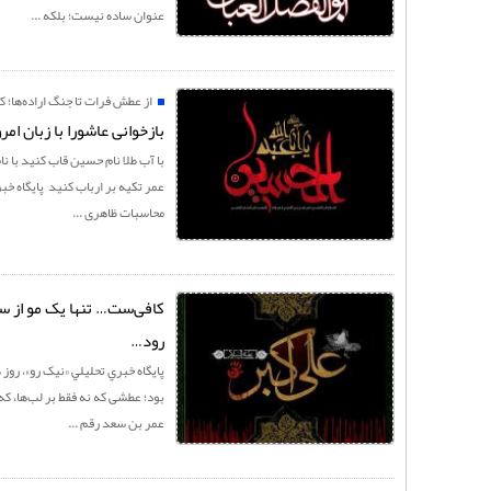
عنوان ساده نیست؛ بلکه ...
از عطش فرات تا جنگ اراده‌ها؛ کر
بازخوانی عاشورا با زبان امر
با آب طلا نام حسین قاب کنید با ن
عمر تکیه بر ارباب کنید پايگاه خب
محاسبات ظاهری ...
کافی‌ست… تنها یک مو از سر 
رود…
پايگاه خبري تحليلي «نيک رو»، رو
بود؛ عطشی که نه فقط بر لب‌ها، که
عمر بن سعد رقم ...