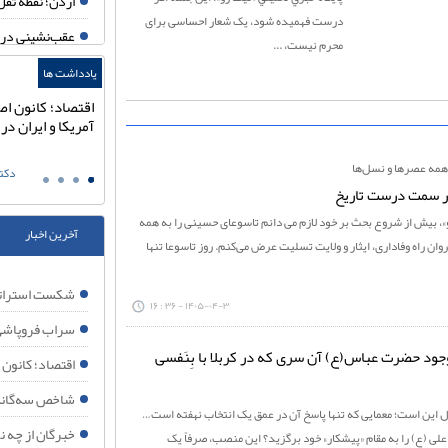
اردن؛ نقطه ثقل
درست فهمیده شود، یک شعار احساسی برای
عقب‌نشینی در 
محرم نیست، ...
خبرگان از چه ن
یادداشت ها
شاخص سه‌گانه فلسطین:
اقتصاد؛ کانون اص
اقتصاد؛ کانون ا
سکوت اعراب، مقاومت ایران،
آمریکا و ایران د
سراب فروپاشی 
بیداری جهان
همه عصرها و نسل‌ها
علی اصغر شهدی
دکتر
ترامپ دوباره به
 سمت درست تاریخ
هدف آمریکا تغ
و»، بیش از شروع بحث بر خود لازم می دانم تاسوعای حسینی را به همه
آخرین اخبار
ایران تا ابد م
ن راه وفاداری، ایثار و ولایت تسلیت عرض می‌کنم. روز تاسوعا تنها
تحلیل نیویورک تایمز: 
شکست استراتژ
۱۴۰۵-۰۴-۳ - ۳۶ : ۱۶
چرا اسرائیل به شکل
سراب فروپاشی 
آیا حمله آمریکا به حشد ال
جود حضرت عباس(ع) آن سری که در کربلا با بِنَفسی
اقتصاد؛ کانون 
جام جهانی ۲۰۲۶؛ آینه افول نظم آمریکایی
شاخص سه‌گانه 
ال این است؛ معمایی که تنها پاسخ آن در عمق یک انتخاب نهفته است…
چرا ایران در اوج
خبرگان از چه ن
علی (ع) را به مقام «پیشکار» خود برگزید؟ این منصب، صرفاً یک