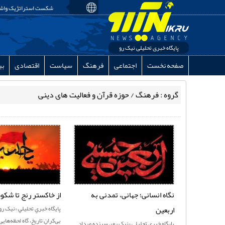
شکست استراتژیک واشنگ
پایگاه خبری تحلیلی نیک رو
صفحه نخست
اجتماعی
فرهنگ
سیاست
اقتصادی
بی
گروه : فرهنگ / حوزه قرآن و فعالیت های دینی
نگاه انسانی؛ جهانی، تمدنی به
از خاکستر رنج تا شکو
اربعین
پايگاه خبري تحليلي «نيک رو»
بی‌کرانِ تاریخ، گاه لحظه‌هایی
پايگاه خبری تحليلی «نيک رو»، سیزده مرداد