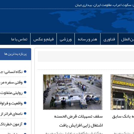
سکوت اعراب، مقاومت ایران، بیداری جهان
ن الملل
فناوری
هنر و رسانه
ورزشی
فیلم و عکس
تماس با ما
پربازدیدترین ها
نگاه انسانی؛ جه
وقتی سفره مرد
روایتی متفاوت از ۱۵۰ شبانه روز ایستادگی مردم مب
واقعیت و فراواقعی
نامه‌ای فراتر از
ه بانک سابق
سقف تسهیلات قرض الحسنه
آزمون خطرناک 
اشتغال زایی افزایش یافت
ی «نيک رو» به
به گزارش پايگاه خبری تحليلی «نيک رو»، به