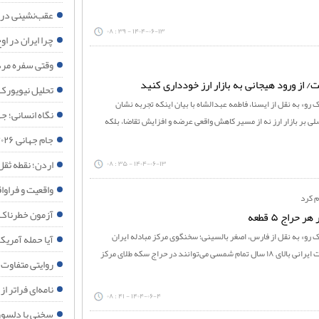
چرا ایران در اوج
عقب‌نشینی در 
۱۴۰۴-۰۶-۱۳ - ۳۹ : ۰۸
چرا ایران در 
وقتی سفره مرد
 از ورود هیجانی به بازار ارز خودداری کنید
تحلیل نیویورک
 رو» به نقل از ایسنا، فاطمه عبدالشاه با بیان اینکه تجربه نشان
نگاه انسانی؛ جه
ی بر بازار ارز نه از مسیر کاهش واقعی عرضه و افزایش تقاضا، بلکه
جام جهانی ۲۰۲۶؛ آینه افول نظم آمریکایی
اردن؛ نقطه ثقل
۱۴۰۴-۰۶-۱۳ - ۳۵ : ۰۸
واقعیت و فراواقعی
م کرد
آزمون خطرناک 
اج ۵ قطعه
ک رو» به نقل از فارس، اصغر بالسینی؛ سخنگوی مرکز مبادله ایران
آیا حمله آمریک
گفت: کلیه اشخاص حقیقی با تابعیت ایرانی بالای ۱۸ سال تمام شمسی می‌توانند در حراج سکه طلای مرکز
روایتی متفاوت از ۱۵۰ شبانه روز ایستادگی مردم مب
نامه‌ای فراتر از
۱۴۰۴-۰۶-۴ - ۴۱ : ۰۸
سخنی با دلسوز