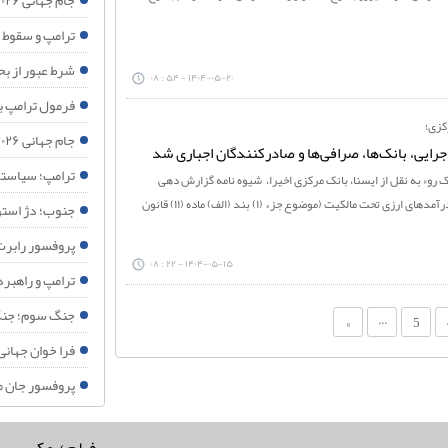
جام جهانی ۲۰۲۶؛ وقتی غزه جغرافیای اخلاقی فوتبال را تغییر داد
ترامپ و سقوط 
شرط عبور از بح
۱۴۰۴-۰۵-۲۰ - ۵۴ : ۰۸
فرمول ترامپ بر
کزی؛
جام جهانی ۲۰۲۶؛ وقتی فینال فوتبال به همه‌پرسی جهانی درباره فلسطین تبدیل می شود
رایی، بانک‌ها، صرافی‌ها و صادرکنندگان اجباری شد
ترامپ؛ سیاستم
 رو» به نقل از ایسنا، بانک مرکزی اخیرا، شیوه نامه گزارش دهی
اطلاعات دارایی های ارزی و جریان درآمدهای ارزی تحت مالکیت (موضوع جزء (۱) بند (الف) ماده (۱۱) قانون
جنوب؛ دژ استوا
پروفسور رابرت
۱۴۰۴-۰۵-۱۵ - ۲۲ : ۰۸
ترامپ و راهبر
جنگ سوم؛ جنگ ا
...
»
5
فرا خوان جهانی
پروفسور جان م