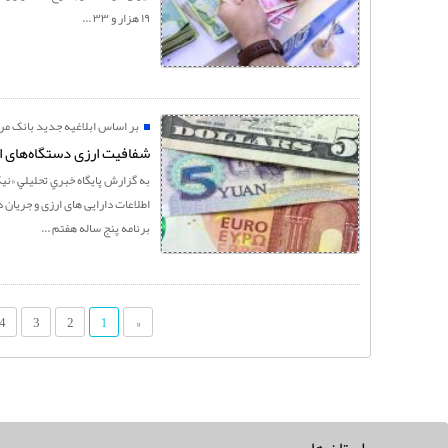
۱۹ هزار و ۳۳ ...
بر اساس ابلاغیه جدید بانک مر
شفافیت ارزی دستگاه‌های اج
به گزارش پايگاه خبري تحليلي «نيک
برنامه پنج ساله هفتم ...
4
3
2
«
1