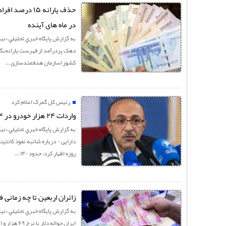
در ماه های آینده
به گزارش پايگاه خبري تحليلي «نيک
کشور(سازمان هدفمندسازی ...
رئیس کل گمرک اعلام کرد
واردات ۲۴ هزار خودرو در ۴ ماه/ رد نفوذ تجهیزات دشمن از طریق گمرکات
به گزارش پايگاه خبري تحليلي «نيک
روزه اظهار کرد: حدود ۱۴۰ ...
زائران اربعین تا چه زمانی 
به گزارش پايگاه خبري تحليلي «نيک 