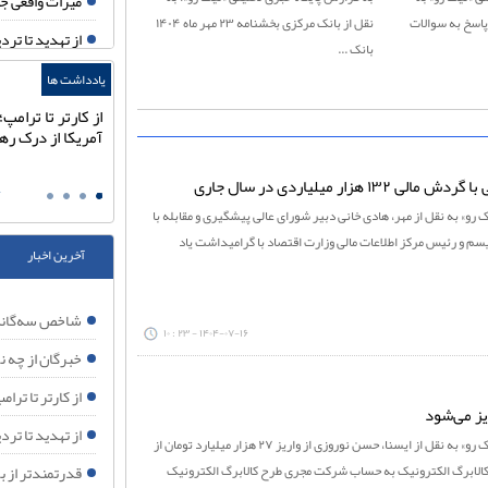
میراث واقعی جنگ ۴۰ روزه برای اقت
 پاسخ به سوالات
نقل از بانک مرکزی بخشنامه ۲۳ مهر ماه ۱۴۰۴
از تهدید تا تردید؛ 
بانک ...
اردن؛ نقطه ثقل
یادداشت ها
از تهدید تا تردید؛ وقتی
عقب‌نشینی در 
از کارتر تا ترام
اقتدار ایران محاسبات
آمریکا از درک رهب
خبرگان از چه ن
واشنگتن را تغییر داد
دکتر اسدالله افشار
ع
سخنی با دلسوز
 رو» به نقل از مهر، هادی خانی دبیر شورای عالی پیشگیری و مقابله با
ترامپ دوباره به
یسم و رئیس مرکز اطلاعات مالی وزارت اقتصاد با گرامیداشت یاد
آخرین اخبار
هدف آمریکا تغ
چرا اسرائیل به شکل
شاخص سه‌گانه 
۱۴۰۴-۰۷-۱۶ - ۲۳ : ۱۰
آیا حمله آمریکا به حشد ال
خبرگان از چه ن
ایران تا ابد م
از کارتر تا تر
یز می‌شود
تحلیل نیویورک تایمز: 
از تهدید تا ترد
به گزارش پايگاه خبري تحليلي «نيک رو» به نقل از ایسنا، حسن نوروزی از واریز ۲۷ هزار میلیارد تومان از
جام جهانی ۲۰۲۶؛ آینه افول نظم آمریکایی
 کالابرگ الکترونیک به حساب شرکت مجری طرح کالابرگ الکترونیک
قدرتمندتر از ب