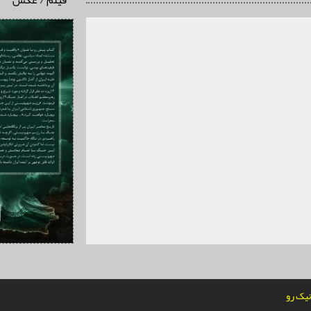
فیلم / عکس
یک رو