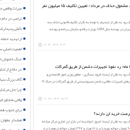
حذف یارانه ۱۵ درصد افراد مشمول حذف در مرداد/ تعیین تکلیف ۱۵ میلیون نفر
میراث واقعی جنگ ۴۰ روزه برای اقت
ترامپ در دام ج
 رو» به نقل از تسنیم، با توجه به تکرار تکلیف قانونی حذف سه
تأملی پدیدارش
دهک پردرآمد از فهرست یارانه‌بگیران در بودجه سال 1404، وزارت رفاه و سازمان برنامه و بودجه
از تهدید حمله 
۱۴۰۴-۰۶-۳ - ۱۴ : ۰۹
اهمیت اصلی سف
جنگ خاموش ان
در دفاع از تنش‌
 رو» به نقل از ایسنا، فرود عسگری - معاون وزیر امور اقتصادی و
گاف بزرگ سیاس
دارایی - درباره شائبه نفوذ کانتینرهای تجهیزات نظامی دشمن صهیونیستی از طریق گمرکات در جنگ ۱۲
چرا جان مرشایمر پذیرش تفاهم‌نامه ۱۷ ژو
وقتی متجاوز ف
۱۴۰۴-۰۵-۲۲ - ۲۷ : ۰۸
برای جنوبِ هم
فرصت خرید ارز دارند؟
هشدار عطوان: 
رو» به نقل از ایسنا، امروز (دوشنبه) در بازار ارز تجاری مرکز مبادله
ایران حواله دلار با نرخ ۶۹ هزار و ۹۰۱ تومان، حواله یورو با نرخ ۸۱ هزار و ۳۹۷ تومان، حواله درهم با نرخ