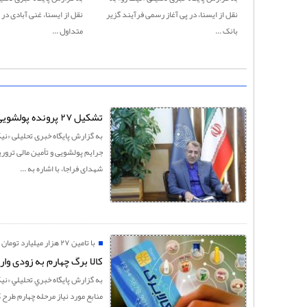
نقل از ایسنا، در پی آغاز رسمی فرآیند گزیر
نقل از ایسنا، غنی آبادی در
بانک ...
متداول ...
تشکیل ۲۷ پرونده پولشویی با گردش مالی ۱۳۲ هزار میلیاردی در سال جاری
به گزارش پايگاه خبری تحليلی «نيک
جرایم پولشویی و تأمین مالی ترور
شهدای فراجا، با اشاره به ...
با تامین ۲۷ هزار میلیارد تومان
کالا برگ چهارم به زودی وار
منابع مورد نیاز مرحله چهارم طرح