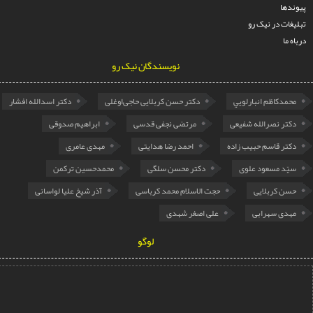
ها
ات در نیک رو
ما
نویسندگان نیک رو
مدكاظم انبارلويي
دکتر حسن کربلایی حاجی‌اوغلی
دکتر اسدالله افشار
تر نصرالله شفیعی
مرتضی نجفی قدسی
ابراهیم صدوقی
تر قاسم حبیب زاده
احمد رضا هدایتی
مهدی عامری
ّد مسعود علوی
دکتر محسن سلگی
محمدحسین ترکمن
ن کربلایی
حجت الاسلام محمد کرباسی
آذر شیخ علیا لواسانی
دی سهرابی
علی اصغر شهدی
لوگو