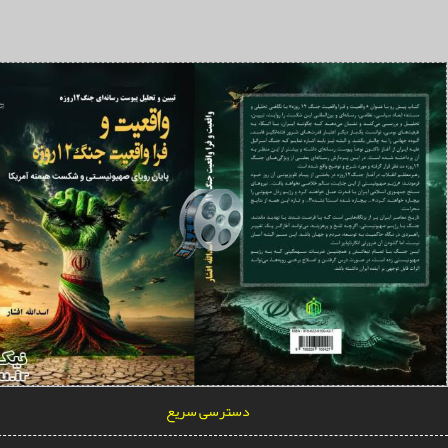
روفسور رابرت پیپ واکنش نشان می‌دهد: دگرگونی بنیادین در معماری قدرت خاورمیانه
رامپ و راهبرد آشوب
نگ سوم؛ جنگ اراده‌ها و نبرد برای تغییر موازنه قدرت
را خوان جهانی برای مطالبه اجرای عدالت
روفسور جان مرشایمر: حق با تندروهای ایران است+فیلم
رائه راهکارهای گذار از «تکنولوژی‌زدگی» به «حکمرانی هوشمند»
رور سازی از توصیف تا توجیه خشونت و عملیات نظامی
دسترسی سریع