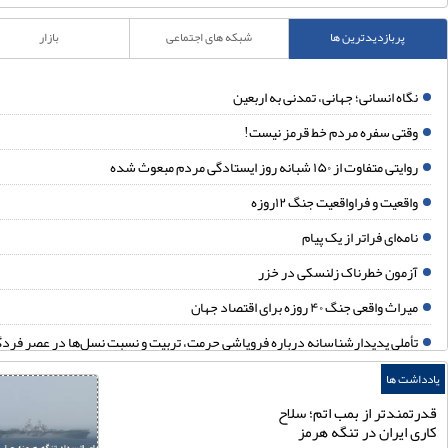
پربازدیدترین ها
شبکه های اجتماعی
بازار
گاه انسانی؛ جهانی، تمدنی به اربعین
قتی سفره مردم خط قرمز نیست!
ایتی متفاوت از ۱۵۰ شبانه روز ایستادگی مردم مبعوث شده
اقعیت و فراواقعیت جنگ ۱۲روزه
امه‌ای فراتر از یک پیام
زمون خطرناک زلنسکی در خزر
یراث واقعی جنگ ۴۰ روزه برای اقتصاد جهان
أملی پدیدارشناسانه درباره فروپاشی حرمت، تربیت و نسبت نسل‌ها در عصر فردگرایی
ردن؛ نقطه ثقل بازدارندگی ایران
شت ها
قب‌نشینی در دقیقه نود
مندتر از بمب اتم؛ سلاح
 ایران در تنگه هرمز
ز تهدید تا تردید؛ وقتی اقتدار ایران محاسبات واشنگتن را تغییر داد