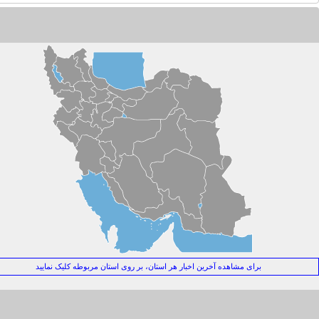
ر دفاع از تنش‌زدایی با ایران
اف بزرگ سیاسی در میانه آتش!
ا جان مرشایمر پذیرش تفاهم‌نامه ۱۷ ژوئن توسط ایران را یک «خطای محاسباتی راهبردی» می‌داند؟+فیلم
قتی متجاوز فراموش می‌شود!
رای جنوبِ همیشه قهرمان
شدار عطوان: چرا باید به حرکت جدید میانجی ها مشکوک باشیم؟
 جهانی ۲۰۲۶؛ وقتی غزه جغرافیای اخلاقی فوتبال را تغییر داد
رامپ و سقوط اخلاق سیاسی آمریکا
رط عبور از بحران‌ها
رمول ترامپ برای جنگ‌های بی‌پایان
 جهانی ۲۰۲۶؛ وقتی فینال فوتبال به همه‌پرسی جهانی درباره فلسطین تبدیل می شود
برای مشاهده آخرین اخبار هر استان، بر روی استان مربوطه کلیک نمایید
رامپ؛ سیاستمدار بحران یا بحرانِ سیاست؟
نوب؛ دژ استوار ایران