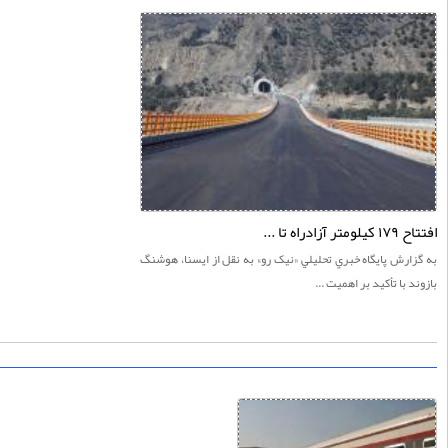
آزادراه تا ...
ارش پايگاه خبري تحليلي «نيک رو» به نقل از ایسنا، هوشنگ
د با تأکید بر اهمیت ...