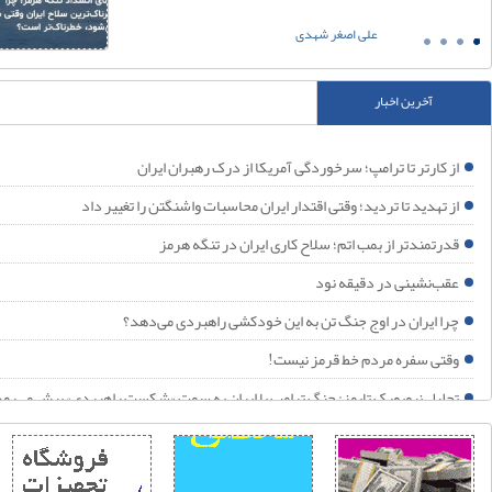
علی اصغر شهدی
خنی با دلسوزان نظام
رامپ دوباره به پایین‌ترین رکورد محبوبیت خود رسید
آخرین اخبار
دف آمریکا تغییر حکومت ایران بود؛ شکست خورد
رامپ در دام جنگ ایران
ز کارتر تا ترامپ؛ سرخوردگی آمریکا از درک رهبران ایران
یا حمله آمریکا به حشد الشعبی، جنگ فرسایشی با ایران را به یک جنگ منطقه‌ای تبدیل می‌کند؟
ز تهدید تا تردید؛ وقتی اقتدار ایران محاسبات واشنگتن را تغییر داد
را اسرائیل به شکل مستقیم وارد درگیری‌های کنونی با ایران نشده؟
درتمندتر از بمب اتم؛ سلاح کاری ایران در تنگه هرمز
یران تا ابد می‌ماند و هرگز شکست نمی‌خورد!
قب‌نشینی در دقیقه نود
حلیل نیویورک تایمز: جنگ ترامپ با ایران به سمت «شکست راهبردی» پیش می‌رود
را ایران در اوج جنگ تن به این خودکشی راهبردی می‌دهد؟
م جهانی ۲۰۲۶؛ آینه افول نظم آمریکایی
قتی سفره مردم خط قرمز نیست!
حلیل نیویورک تایمز: جنگ ترامپ با ایران به سمت «شکست راهبردی» پیش می‌رود
گاه انسانی؛ جهانی، تمدنی به اربعین
م جهانی ۲۰۲۶؛ آینه افول نظم آمریکایی