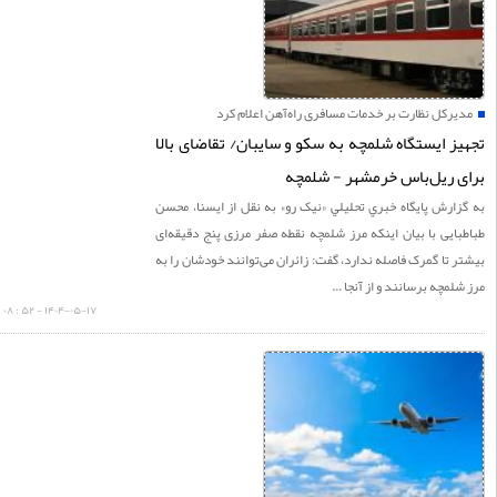
یرکل نظارت بر خدمات مسافری راه‌آهن اعلام کرد
ز ایستگاه شلمچه به سکو و سایبان/ تقاضای بالا
 ریل‌باس خرمشهر - شلمچه
ارش پايگاه خبري تحليلي «نيک رو» به نقل از ایسنا، محسن
ایی با بیان اینکه مرز شلمچه نقطه صفر مرزی پنج دقیقه‌ای
 تا گمرک فاصله ندارد، گفت: زائران می‌توانند خودشان را به
لمچه برسانند و از آنجا ...
۱۴۰۴-۰۵-۱۷ - ۵۲ : ۰۸