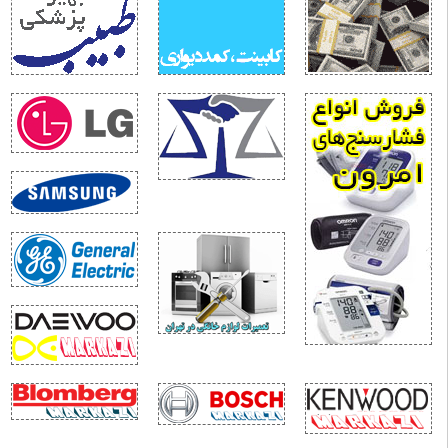
ردن؛ نقطه ثقل بازدارندگی ایران
اقعیت و فراواقعیت جنگ ۱۲روزه
زمون خطرناک زلنسکی در خزر
یا حمله آمریکا به حشد الشعبی، جنگ فرسایشی با ایران را به یک جنگ منطقه‌ای تبدیل می
ایتی متفاوت از ۱۵۰ شبانه روز ایستادگی مردم مبعوث شده
امه‌ای فراتر از یک پیام
خنی با دلسوزان نظام
یراث واقعی جنگ ۴۰ روزه برای اقتصاد جهان
رامپ در دام جنگ ایران
أملی پدیدارشناسانه درباره فروپاشی حرمت، تربیت و نسبت نسل‌ها در عصر فردگرایی
ز تهدید حمله بزرگ تا ترس از فرسایش پدافند؛ بازدارندگی جدید ایران در برابر آمریکا
همیت اصلی سفر نخست‌وزیر عراق به تهران
نگ خاموش انرژی