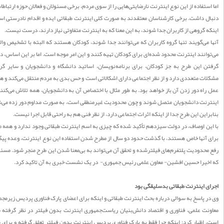
ستفاده از این نوع اینترنت نارضایتی‌هایی را از سوی مردم، برخی مسئولان و فعالان حوزه ارتباطات به
 داشت. برخی کارشناسان معتقدند به صورت کلی اینترنت طبقاتی ایده و اقدام نادرستی است و
 گروهی از کاربران جدا شوند، به این معنا که به اینترنت متفاوتی نیاز دارند، درست نیست.
می‌گویند تنها گروه کاربران که می‌توانند جدا شوند، کودکان هستند که البته با تشخیص والدین
انند اینترنت محدود شده‌ای برای کودکان تهیه کنند و این امر موجه است. اما بر این اساس، درنظر
 این طرح به جز کودکان، برای برنامه‌نویسان، اساتید دانشگاه و دانشجویان و سایر گروه‌ها
ت متعددی دارد و از نظر اجتماعی دارای اشکالاتی است و حس بدی به مردم منتقل می‌کند و هم در
اه دور زدن آن باز خواهد بود. به طور مثال با اختصاص آن به دانشجویان، همه تلاش می‌کنند به
رنت دانشجویان متصل شوند و چون محدودیت غیرمنطقی است، به صورت مداوم دور زده می‌شود؛
این این طرح جدا از اینکه اثرات اجتماعی دارد، از نظر فنی هم به راحتی قابل اجرا نیست.
ن اوصاف، در دولت سیزدهم تأکید شده که چیزی به اسم اینترنت طبقاتی وجود ندارد و همه مردم
آنها خاص هستند، با گذشت حدود دو سال از مطرح شدن استفاده این نوع اینترنت، وعده پیگیری
حدودیت پلتفرم‌های فیلترشده و تحقق آن می‌تواند به بی‌معنا شدن این طرح منجر شود. مسئله‌ای
خیرا حسین افشین- معاون علمی رئیس جمهوری- در یک نشست خبری به آن تاکید کرد.
 اینترنت طبقاتی بدسلیقگی بود
 پاسخ به سوالی درباره بحث اینترنت طبقاتی و اینکه برای اعضای پارک فناوری پردیس زیرمجموعه
ت علمی، فناوری و اقتصاد دانش‌بنیان ریاست‌جمهوری اینترنت بدون فیلتر در نظر گرفته شده
اظهار کرد: اینکه چرا فقط به پارک فناوری پردیس اینترنت بدون فیلتر تعلق گرفته و برای سایر