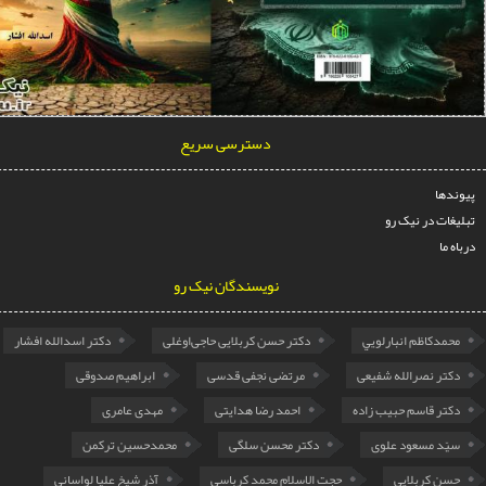
دسترسی سریع
ها
ات در نیک رو
ما
نویسندگان نیک رو
مدكاظم انبارلويي
دکتر حسن کربلایی حاجی‌اوغلی
دکتر اسدالله افشار
تر نصرالله شفیعی
مرتضی نجفی قدسی
ابراهیم صدوقی
تر قاسم حبیب زاده
احمد رضا هدایتی
مهدی عامری
ّد مسعود علوی
دکتر محسن سلگی
محمدحسین ترکمن
ن کربلایی
حجت الاسلام محمد کرباسی
آذر شیخ علیا لواسانی