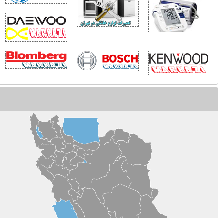
امه‌ای فراتر از یک پیام
خنی با دلسوزان نظام
یراث واقعی جنگ ۴۰ روزه برای اقتصاد جهان
رامپ در دام جنگ ایران
أملی پدیدارشناسانه درباره فروپاشی حرمت، تربیت و نسبت نسل‌ها در عصر فردگرایی
ز تهدید حمله بزرگ تا ترس از فرسایش پدافند؛ بازدارندگی جدید ایران در برابر آمریکا
همیت اصلی سفر نخست‌وزیر عراق به تهران
نگ خاموش انرژی
ر دفاع از تنش‌زدایی با ایران
اف بزرگ سیاسی در میانه آتش!
ا جان مرشایمر پذیرش تفاهم‌نامه ۱۷ ژوئن توسط ایران را یک «خطای محاسباتی راهبردی» می‌داند؟+فیلم
قتی متجاوز فراموش می‌شود!
رای جنوبِ همیشه قهرمان