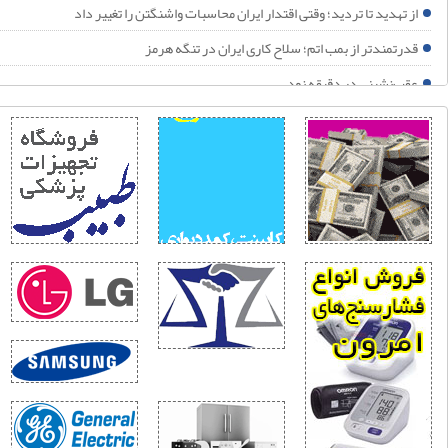
حلیل نیویورک تایمز: جنگ ترامپ با ایران به سمت «شکست راهبردی» پیش می‌رود
ز تهدید تا تردید؛ وقتی اقتدار ایران محاسبات واشنگتن را تغییر داد
م جهانی ۲۰۲۶؛ آینه افول نظم آمریکایی
درتمندتر از بمب اتم؛ سلاح کاری ایران در تنگه هرمز
قب‌نشینی در دقیقه نود
را ایران در اوج جنگ تن به این خودکشی راهبردی می‌دهد؟
قتی سفره مردم خط قرمز نیست!
حلیل نیویورک تایمز: جنگ ترامپ با ایران به سمت «شکست راهبردی» پیش می‌رود
گاه انسانی؛ جهانی، تمدنی به اربعین
م جهانی ۲۰۲۶؛ آینه افول نظم آمریکایی
ردن؛ نقطه ثقل بازدارندگی ایران
اقعیت و فراواقعیت جنگ ۱۲روزه
زمون خطرناک زلنسکی در خزر
یا حمله آمریکا به حشد الشعبی، جنگ فرسایشی با ایران را به یک جنگ منطقه‌ای تبدیل می
ایتی متفاوت از ۱۵۰ شبانه روز ایستادگی مردم مبعوث شده