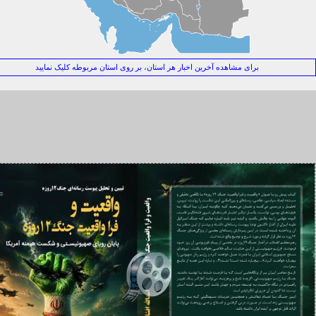
شدار عطوان: چرا باید به حرکت جدید میانجی ها مشکوک باشیم؟
 جهانی ۲۰۲۶؛ وقتی غزه جغرافیای اخلاقی فوتبال را تغییر داد
رامپ و سقوط اخلاق سیاسی آمریکا
برای مشاهده آخرین اخبار هر استان، بر روی استان مربوطه کلیک نمایید
رط عبور از بحران‌ها
رمول ترامپ برای جنگ‌های بی‌پایان
 جهانی ۲۰۲۶؛ وقتی فینال فوتبال به همه‌پرسی جهانی درباره فلسطین تبدیل می شود
رامپ؛ سیاستمدار بحران یا بحرانِ سیاست؟
نوب؛ دژ استوار ایران
روفسور رابرت پیپ واکنش نشان می‌دهد: دگرگونی بنیادین در معماری قدرت خاورمیانه
رامپ و راهبرد آشوب
نگ سوم؛ جنگ اراده‌ها و نبرد برای تغییر موازنه قدرت
را خوان جهانی برای مطالبه اجرای عدالت