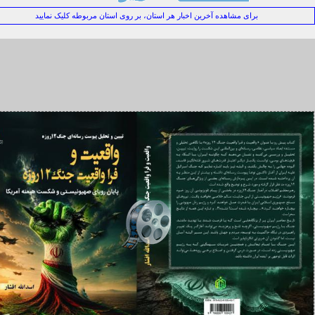
رمول ترامپ برای جنگ‌های بی‌پایان
برای مشاهده آخرین اخبار هر استان، بر روی استان مربوطه کلیک نمایید
 جهانی ۲۰۲۶؛ وقتی فینال فوتبال به همه‌پرسی جهانی درباره فلسطین تبدیل می شود
رامپ؛ سیاستمدار بحران یا بحرانِ سیاست؟
نوب؛ دژ استوار ایران
روفسور رابرت پیپ واکنش نشان می‌دهد: دگرگونی بنیادین در معماری قدرت خاورمیانه
رامپ و راهبرد آشوب
نگ سوم؛ جنگ اراده‌ها و نبرد برای تغییر موازنه قدرت
را خوان جهانی برای مطالبه اجرای عدالت
روفسور جان مرشایمر: حق با تندروهای ایران است+فیلم
رائه راهکارهای گذار از «تکنولوژی‌زدگی» به «حکمرانی هوشمند»