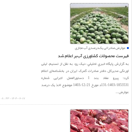
ارض صادراتی یک‌درصدی آب مجازی
ت محصولات کشاورزی آب‌بر اعلام شد
ارش پايگاه خبري تحليلي «نيک رو» به نقل از تسنیم، لیلی
گی مدیرکل دفتر صادرات گمرک ایران در بخشنامه‌ای اعلام
کرد؛ پیرو مفاد بند 1 دستورالعمل اجرایی شماره
131/1403/1853531د مورخ 1403/12/21 موضوع اخذ یک درصد
 ...
۱۴۰۴-۰۶-۱۷ - ۴۳ : ۰۸