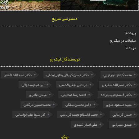
دسترسی سریع
ها
ات در نیک رو
ما
نویسندگان نیک رو
مدكاظم انبارلويي
دکتر حسن کربلایی حاجی‌اوغلی
دکتر اسدالله افشار
تر نصرالله شفیعی
مرتضی نجفی قدسی
ابراهیم صدوقی
تر قاسم حبیب زاده
احمد رضا هدایتی
مهدی عامری
ّد مسعود علوی
دکتر محسن سلگی
محمدحسین ترکمن
ن کربلایی
حجت الاسلام محمد کرباسی
آذر شیخ علیا لواسانی
دی سهرابی
علی اصغر شهدی
لوگو