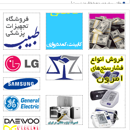
قتی سفره مردم خط قرمز نیست!
حلیل نیویورک تایمز: جنگ ترامپ با ایران به سمت «شکست راهبردی» پیش می‌رود
گاه انسانی؛ جهانی، تمدنی به اربعین
م جهانی ۲۰۲۶؛ آینه افول نظم آمریکایی
ردن؛ نقطه ثقل بازدارندگی ایران
اقعیت و فراواقعیت جنگ ۱۲روزه
زمون خطرناک زلنسکی در خزر
یا حمله آمریکا به حشد الشعبی، جنگ فرسایشی با ایران را به یک جنگ منطقه‌ای تبدیل می
ایتی متفاوت از ۱۵۰ شبانه روز ایستادگی مردم مبعوث شده
امه‌ای فراتر از یک پیام
خنی با دلسوزان نظام
یراث واقعی جنگ ۴۰ روزه برای اقتصاد جهان
رامپ در دام جنگ ایران