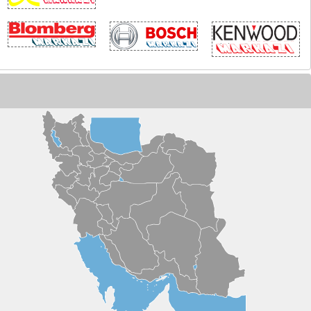
أملی پدیدارشناسانه درباره فروپاشی حرمت، تربیت و نسبت نسل‌ها در عصر فردگرایی
ز تهدید حمله بزرگ تا ترس از فرسایش پدافند؛ بازدارندگی جدید ایران در برابر آمریکا
همیت اصلی سفر نخست‌وزیر عراق به تهران
نگ خاموش انرژی
ر دفاع از تنش‌زدایی با ایران
اف بزرگ سیاسی در میانه آتش!
ا جان مرشایمر پذیرش تفاهم‌نامه ۱۷ ژوئن توسط ایران را یک «خطای محاسباتی راهبردی» می‌داند؟+فیلم
قتی متجاوز فراموش می‌شود!
رای جنوبِ همیشه قهرمان
شدار عطوان: چرا باید به حرکت جدید میانجی ها مشکوک باشیم؟
 جهانی ۲۰۲۶؛ وقتی غزه جغرافیای اخلاقی فوتبال را تغییر داد
رامپ و سقوط اخلاق سیاسی آمریکا
رط عبور از بحران‌ها