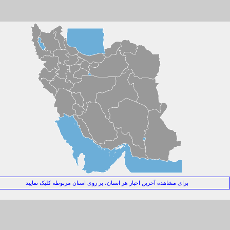
یراث واقعی جنگ ۴۰ روزه برای اقتصاد جهان
رامپ در دام جنگ ایران
أملی پدیدارشناسانه درباره فروپاشی حرمت، تربیت و نسبت نسل‌ها در عصر فردگرایی
ز تهدید حمله بزرگ تا ترس از فرسایش پدافند؛ بازدارندگی جدید ایران در برابر آمریکا
همیت اصلی سفر نخست‌وزیر عراق به تهران
نگ خاموش انرژی
ر دفاع از تنش‌زدایی با ایران
اف بزرگ سیاسی در میانه آتش!
ا جان مرشایمر پذیرش تفاهم‌نامه ۱۷ ژوئن توسط ایران را یک «خطای محاسباتی راهبردی» می‌داند؟+فیلم
قتی متجاوز فراموش می‌شود!
رای جنوبِ همیشه قهرمان
برای مشاهده آخرین اخبار هر استان، بر روی استان مربوطه کلیک نمایید
شدار عطوان: چرا باید به حرکت جدید میانجی ها مشکوک باشیم؟
 جهانی ۲۰۲۶؛ وقتی غزه جغرافیای اخلاقی فوتبال را تغییر داد