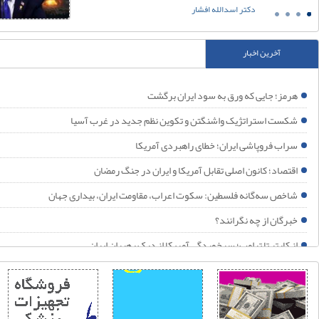
دکتر اسدالله افشار
رمز؛ جایی که ورق به سود ایران برگشت
یران تا ابد می‌ماند و هرگز شکست نمی‌خورد!
آخرین اخبار
رامپ دوباره به پایین‌ترین رکورد محبوبیت خود رسید
دف آمریکا تغییر حکومت ایران بود؛ شکست خورد
رمز؛ جایی که ورق به سود ایران برگشت
حلیل نیویورک تایمز: جنگ ترامپ با ایران به سمت «شکست راهبردی» پیش می‌رود
کست استراتژیک واشنگتن و تکوین نظم جدید در غرب آسیا
را اسرائیل به شکل مستقیم وارد درگیری‌های کنونی با ایران نشده؟
راب فروپاشی ایران؛ خطای راهبردی آمریکا
یا حمله آمریکا به حشد الشعبی، جنگ فرسایشی با ایران را به یک جنگ منطقه‌ای تبدیل می‌کند؟
قتصاد؛ کانون اصلی تقابل آمریکا و ایران در جنگ رمضان
م جهانی ۲۰۲۶؛ آینه افول نظم آمریکایی
اخص سه‌گانه فلسطین: سکوت اعراب، مقاومت ایران، بیداری جهان
را ایران در اوج جنگ تن به این خودکشی راهبردی می‌دهد؟
برگان از چه نگرانند؟
ز کارتر تا ترامپ؛ سرخوردگی آمریکا از درک رهبران ایران
ز تهدید تا تردید؛ وقتی اقتدار ایران محاسبات واشنگتن را تغییر داد
درتمندتر از بمب اتم؛ سلاح کاری ایران در تنگه هرمز