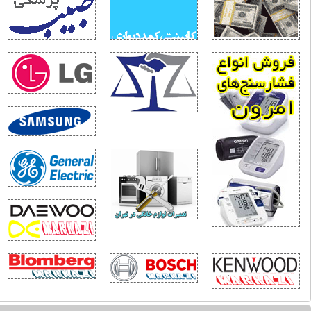
قب‌نشینی در دقیقه نود
را ایران در اوج جنگ تن به این خودکشی راهبردی می‌دهد؟
قتی سفره مردم خط قرمز نیست!
حلیل نیویورک تایمز: جنگ ترامپ با ایران به سمت «شکست راهبردی» پیش می‌رود
گاه انسانی؛ جهانی، تمدنی به اربعین
م جهانی ۲۰۲۶؛ آینه افول نظم آمریکایی
ردن؛ نقطه ثقل بازدارندگی ایران
اقعیت و فراواقعیت جنگ ۱۲روزه
زمون خطرناک زلنسکی در خزر
یا حمله آمریکا به حشد الشعبی، جنگ فرسایشی با ایران را به یک جنگ منطقه‌ای تبدیل می
ایتی متفاوت از ۱۵۰ شبانه روز ایستادگی مردم مبعوث شده
امه‌ای فراتر از یک پیام
خنی با دلسوزان نظام