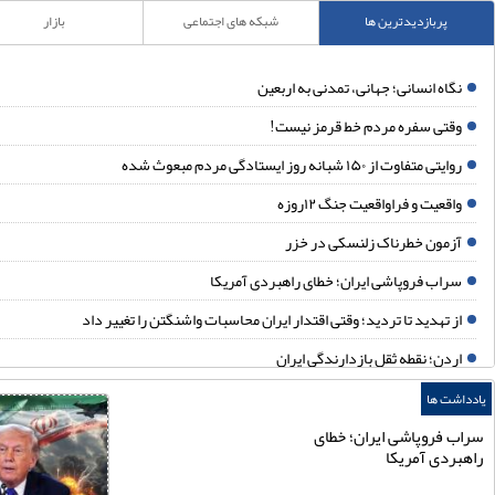
پربازدیدترین ها
شبکه های اجتماعی
بازار
گاه انسانی؛ جهانی، تمدنی به اربعین
قتی سفره مردم خط قرمز نیست!
ایتی متفاوت از ۱۵۰ شبانه روز ایستادگی مردم مبعوث شده
اقعیت و فراواقعیت جنگ ۱۲روزه
زمون خطرناک زلنسکی در خزر
راب فروپاشی ایران؛ خطای راهبردی آمریکا
ز تهدید تا تردید؛ وقتی اقتدار ایران محاسبات واشنگتن را تغییر داد
ردن؛ نقطه ثقل بازدارندگی ایران
قب‌نشینی در دقیقه نود
شت ها
برگان از چه نگرانند؟
 فروپاشی ایران؛ خطای
ردی آمریکا
قتصاد؛ کانون اصلی تقابل آمریکا و ایران در جنگ رمضان