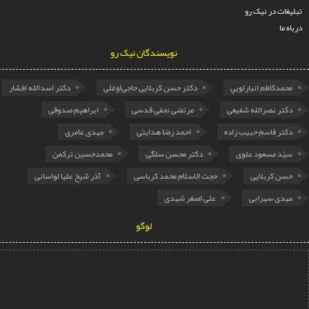
ات در نیک رو
ما
نویسندگان نیک رو
مدكاظم انبارلويي
دکتر حسن کربلایی حاجی‌اوغلی
دکتر اسدالله افشار
تر نصرالله شفیعی
مرتضی نجفی قدسی
ابراهیم صدوقی
تر قاسم حبیب زاده
احمد رضا هدایتی
مهدی عامری
ّد مسعود علوی
دکتر محسن سلگی
محمدحسین ترکمن
ن کربلایی
حجت الاسلام محمد کرباسی
آذر شیخ علیا لواسانی
دی سهرابی
علی اصغر شهدی
لوگو