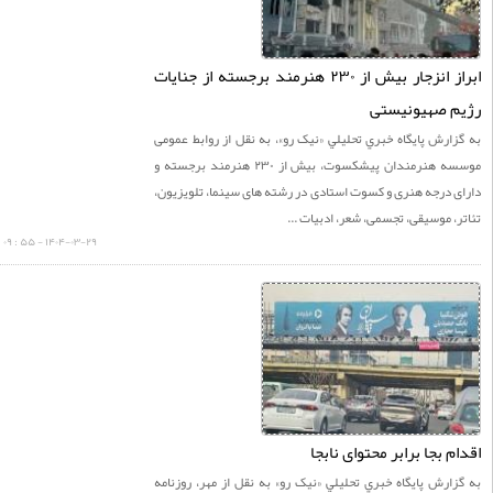
ابراز انزجار بیش از ۲۳۰ هنرمند برجسته از جنایات
م صهیونیستی
ارش پايگاه خبري تحليلي «نيک رو»، به نقل از روابط عمومی
موسسه هنرمندان پیشکسوت، بیش از ۲۳۰ هنرمند برجسته و
 درجه هنری و کسوت استادی در رشته های سینما، تلویزیون،
، موسیقی، تجسمی، شعر، ادبیات ...
۱۴۰۴-۰۳-۲۹ - ۵۵ : ۰۹
م بجا برابر محتوای نابجا
ارش پايگاه خبري تحليلي «نيک رو» به نقل از مهر، روزنامه